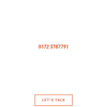
Leistungen interessieren, oder mich als
Berater für Ihr Unternehmen buchen
möchten, dann nehmen Sie jetzt Kontakt zu
mir auf.
MO – FR: 8:00Uhr – 18:00Uhr
0172 3787791
Gerne berate ich Sie in einem
unverbindlichen Erstgespräch auch zu
meinen anderen Leistungen.
Ich freue mich auf Ihr Projekt!
LET’S TALK