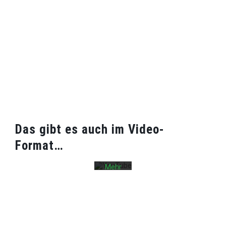
Mit
dem
Laden
des
Videos
akzeptieren
Das gibt es auch im Video-
Sie die
Datenschutzerklärung
Format…
von
YouTube.
Mehr
erfahren
Video
laden